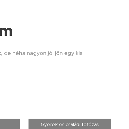
im
 de néha nagyon jól jön egy kis
!
Gyerek és családi fotózás