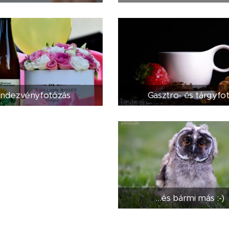
ndezvényfotózás
Gasztro- és tárgyfo
...és bármi más :-)