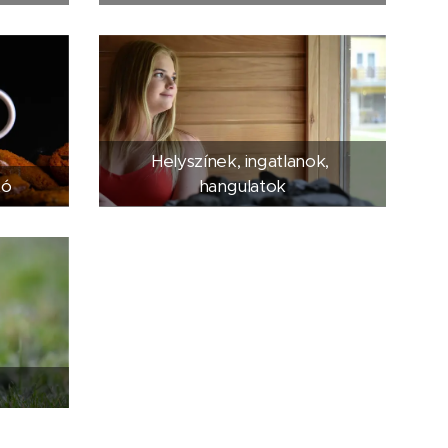
Helyszínek, ingatlanok,
tó
hangulatok