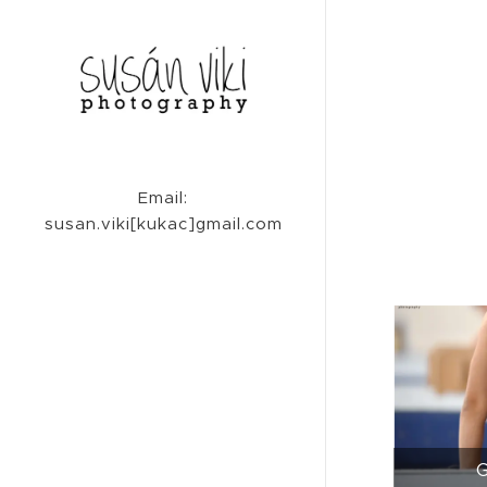
Email:
susan.viki[kukac]gmail.com
G