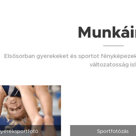
Munká
Elsősorban gyerekeket és sportot fényképezek,
változatosság is
yereksportfotó
Sportfotózás