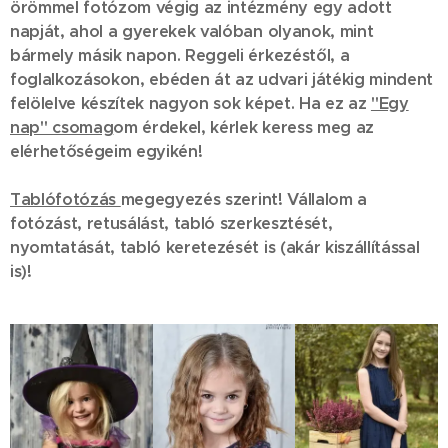
örömmel fotózom végig az intézmény egy adott
napját, ahol a gyerekek valóban olyanok, mint
bármely másik napon. Reggeli érkezéstől, a
foglalkozásokon, ebéden át az udvari játékig mindent
felölelve készítek nagyon sok képet. Ha ez az
"Egy
nap" csomag
om érdekel, kérlek keress meg az
elérhetőségeim egyikén!
Tablófotózás
megegyezés szerint! Vállalom a
fotózást, retusálást, tabló szerkesztését,
nyomtatását, tabló keretezését is (akár kiszállítással
is)!