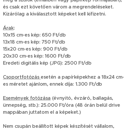
és csak ezt követően várom a megrendeléseket.
Kizárólag a kiválasztott képeket kell kifizetni.
Árak
:
10x15 cm-es kép: 650 Ft/db
13x18 cm-es kép: 750 Ft/db
15x20 cm-es kép: 900 Ft/db
20x30 cm-es kép: 1600 Ft/db
Eredeti digitális kép (JPG): 2500 Ft/db
Csoportfotózás
esetén a papírképekhez a 18x24 cm-
es méretet ajánlom, ennek díja: 1.300 Ft/db
Események fotózása
(évnyitó, évzáró, ballagás,
ünnepség, stb.): 25.000 Ft/óra (48 órán belül drive
mappában juttatom el a képeket.)
Nem csupán beállított képek készítését vállalom,