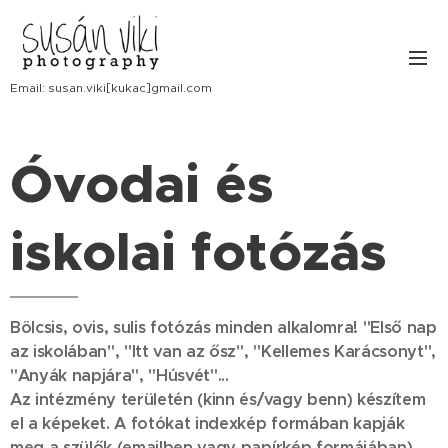
Email: susan.viki[kukac]gmail.com
Óvodai és
iskolai fotózás
Bölcsis, ovis, sulis fotózás minden alkalomra! "Első nap
az iskolában", "Itt van az ősz", "Kellemes Karácsonyt",
"Anyák napjára", "Húsvét"...
Az intézmény területén (kinn és/vagy benn) készítem
el a képeket. A fotókat indexkép formában kapják
meg a szülők (emailben vagy papírkép formájában),