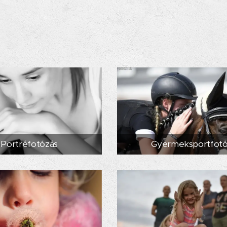
Portréfotózás
Gyermeksportfot