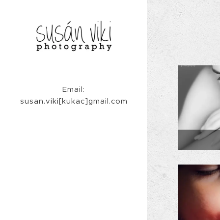
Email:
susan.viki[kukac]gmail.com