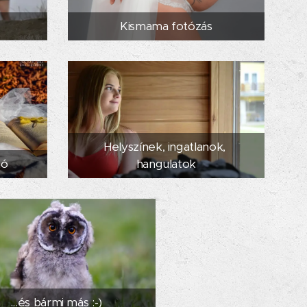
Kismama fotózás
Helyszínek, ingatlanok,
tó
hangulatok
...és bármi más :-)