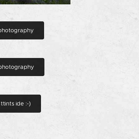
iphotography
iphotography
ints ide :-)