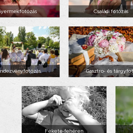
Gyermekfotózás
Családi fotózás
ndezvényfotózás
Gasztro- és tárgyfo
Fekete-fehéren