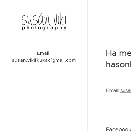
Ha me
Email:
susan.viki[kukac]gmail.com
hason
Email:
susa
Facebook 