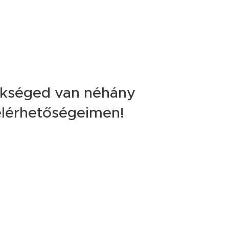
ükséged van néhány
 elérhetőségeimen!