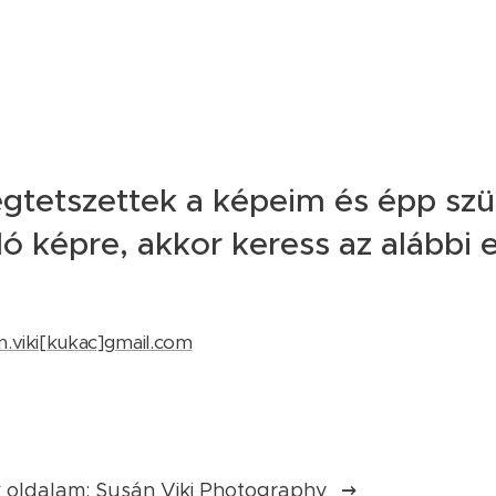
gtetszettek a képeim és épp sz
ló képre, akkor keress az alábbi
n.viki[kukac]gmail.com
oldalam: Susán Viki Photography