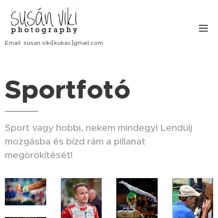
Email: susan.viki[kukac]gmail.com
Sportfotó
Sport vagy hobbi, nekem mindegy! Lendülj
mozgásba és bízd rám a pillanat
megörökítését!