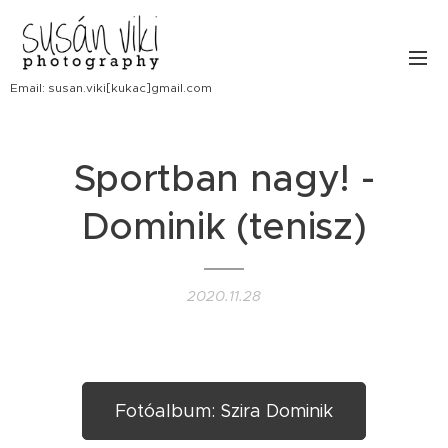
Email: susan.viki[kukac]gmail.com
Sportban nagy! -
Dominik (tenisz)
2020.11.28
Fotóalbum: Szira Dominik