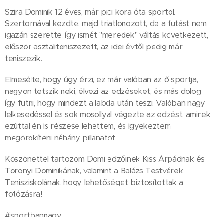
Szira Dominik 12 éves, már pici kora óta sportol.
Szertornával kezdte, majd triatlonozott, de a futást nem
igazán szerette, így ismét "meredek" váltás következett,
először asztaliteniszezett, az idei évtől pedig már
teniszezik.
Elmesélte, hogy úgy érzi, ez már valóban az ő sportja,
nagyon tetszik neki, élvezi az edzéseket, és más dolog
így futni, hogy mindezt a labda után teszi. Valóban nagy
lelkesedéssel és sok mosollyal végezte az edzést, aminek
ezúttal én is részese lehettem, és igyekeztem
megörökíteni néhány pillanatot.
Köszönettel tartozom Domi edzőinek Kiss Árpádnak és
Toronyi Dominikának, valamint a Balázs Testvérek
Tenisziskolának, hogy lehetőséget biztosítottak a
fotózásra!
#sportbannagy