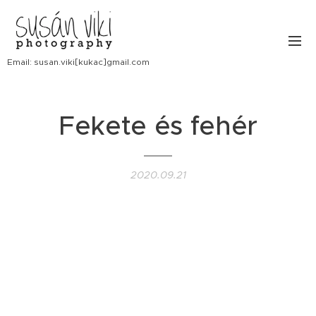
Email: susan.viki[kukac]gmail.com
Fekete és fehér
2020.09.21