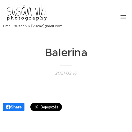
Email: susan.viki[kukac]gmail.com
Balerina
2021.02.10
Share