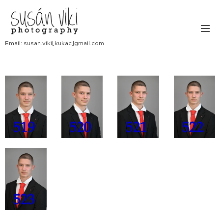
Email: susan.viki[kukac]gmail.com